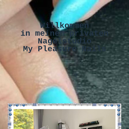
Willkommen
in meinem privaten
Nagelstudio
My Pleasure Nails